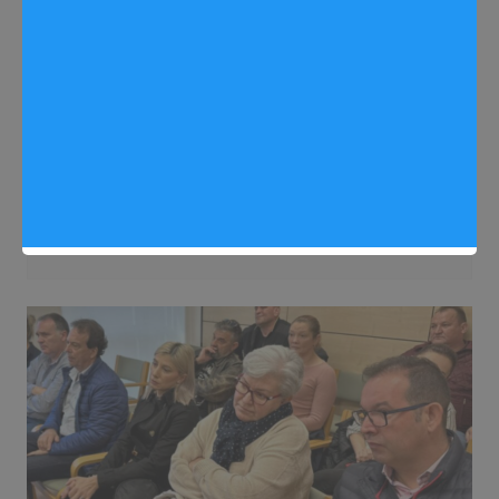
Gastronomía
Noticias Arganda del Rey
Arganda aumenta su presencia en la
feria internacional de hostelería HIP
Sergio Lombera
20/02/2024
0