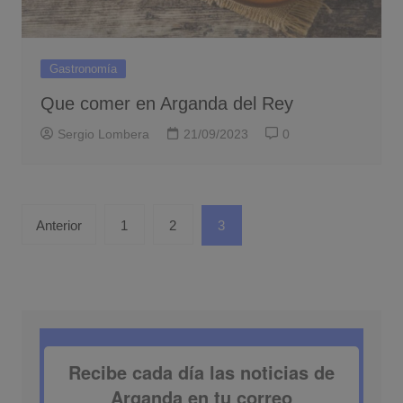
Gastronomía
Que comer en Arganda del Rey
Sergio Lombera
21/09/2023
0
Paginación
Anterior
1
2
3
de
entradas