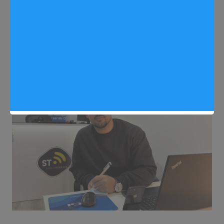
mundo de las
telecomunicaciones
Sergio Lombera
10/12/2025
0
Quién está detrás de
,
Noticias Arganda del Rey