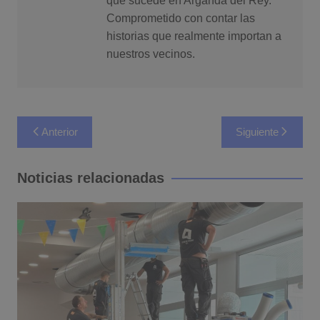
que sucede en Arganda del Rey.
Comprometido con contar las
historias que realmente importan a
nuestros vecinos.
Navegación
Anterior
Siguiente
de
entradas
Noticias relacionadas