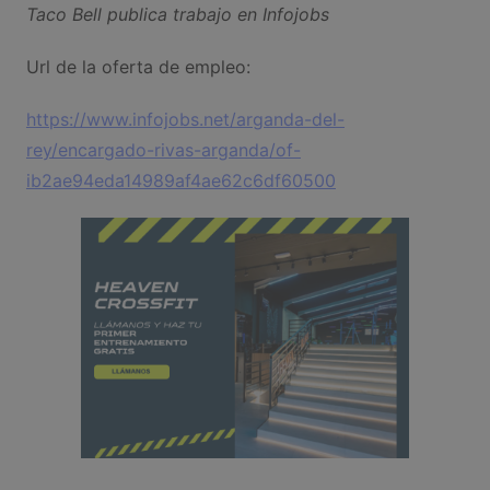
Taco Bell publica trabajo en Infojobs
Url de la oferta de empleo:
https://www.infojobs.net/arganda-del-
rey/encargado-rivas-arganda/of-
ib2ae94eda14989af4ae62c6df60500