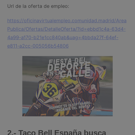
Url de la oferta de empleo:
https://oficinavirtualempleo.comunidad.madrid/Area
Publica/Ofertas/DetalleOferta/?id=ebbd1c4a-63d4-
4a99-a170-b21e1cc840ab&uag=4bbda27f-64ef-
e811-a2cc-005056b54806
2.- Taco Bell España busca