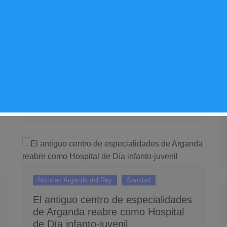
Noticias Arganda del Rey
Sanidad
La Comunidad de Madrid reconoce
a una profesora de la Escuela
Municipal de Música y Danza de
Arganda por su labor en cuidados
paliativos
Sergio Lombera
09/07/2026
0
Noticias Arganda del Rey
Sanidad
El antiguo centro de especialidades
de Arganda reabre como Hospital
de Día infanto-juvenil