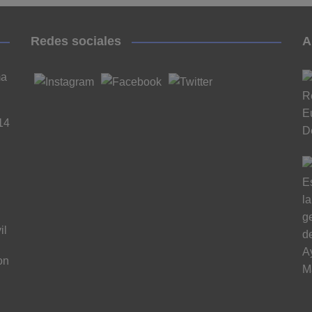
Redes sociales
A
ma
14
il
on
n