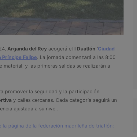
24,
Arganda del Rey
acogerá el
I Duatlón ‘
Ciudad
 Príncipe Felipe
. La jornada comenzará a las 8:00
e material, y las primeras salidas se realizarán a
ra promover la seguridad y la participación,
rtiva
y calles cercanas. Cada categoría seguirá un
encia ajustada a su nivel.
e la página de la federación madrileña de triatlón: