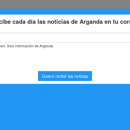
Eventos
Deporte
Cultura
Trabajo
Problemas de la
anda del Rey el I Duatlón ‘Ciudad Europea del Deporte’
 Rey el I Duatlón
 Deporte’
rtes
,
Noticias Arganda del Rey