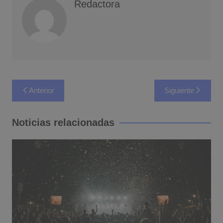
Redactora
Navegación
Anterior
Siguiente
de
entradas
Noticias relacionadas