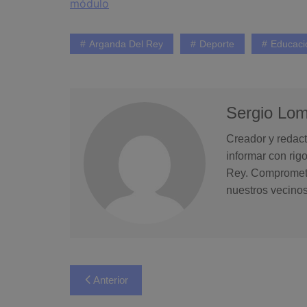
módulo
Arganda Del Rey
Deporte
Educaci
Sergio Lo
Creador y redact
informar con rig
Rey. Comprometid
nuestros vecinos
Navegación
Anterior
de