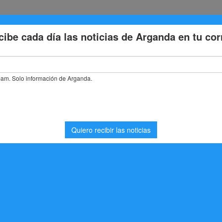
Eventos
Deporte
Cultura
Trabajo
Problemas de la
o de formación deportiva en el IES La Poveda
mación deportiva en el
ación
,
Noticias Arganda del Rey