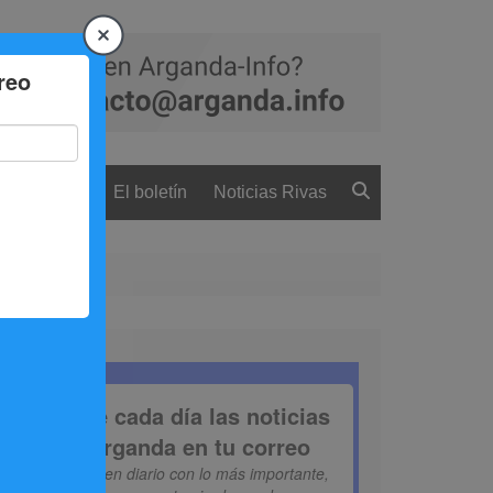
 ciudadanía
El boletín
Noticias Rivas
D. Arganda C.F.