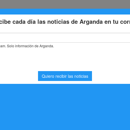
Eventos
Deporte
Cultura
Trabajo
Problemas de la
ento recibirá hoy lunes a los equipos campeones y ascendidos de la A.
birá hoy lunes a los
y ascendidos de la A.D.