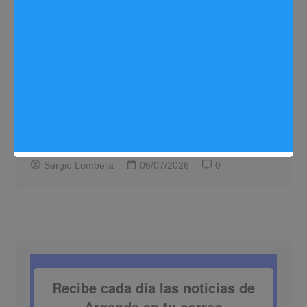
Eventos
Noticias Arganda del Rey
El Ayuntamiento recibirá hoy lunes a los
equipos campeones y ascendidos de la
A.D. Arganda C.F.
Sergio Lombera
06/07/2026
0