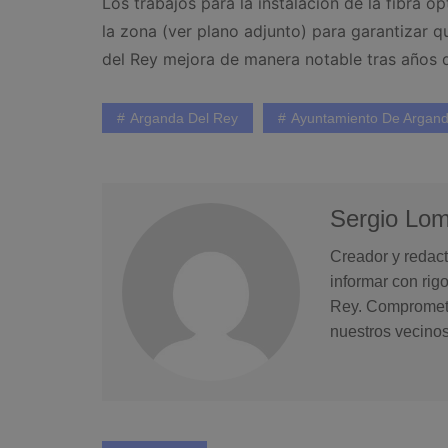
Los trabajos para la instalación de la fibra 
la zona (ver plano adjunto) para garantizar q
del Rey mejora de manera notable tras años
Arganda Del Rey
Ayuntamiento De Argan
Sergio Lo
Creador y redact
informar con rig
Rey. Comprometid
nuestros vecinos