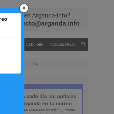
 ciudadanía
El boletín
Noticias Rivas
órico de Arganda del Rey