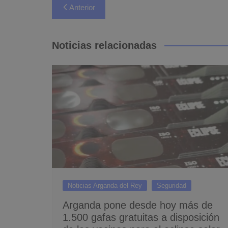
Navegación
Anterior
de
entradas
Noticias relacionadas
Noticias Arganda del Rey
Seguridad
Arganda pone desde hoy más de
1.500 gafas gratuitas a disposición