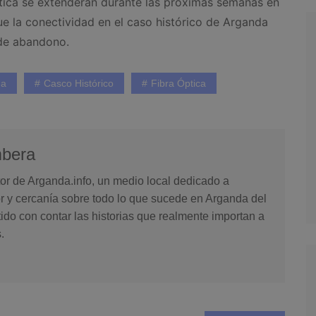
óptica se extenderán durante las próximas semanas en
ue la conectividad en el caso histórico de Arganda
 de abandono.
da
Casco Histórico
Fibra Óptica
mbera
or de Arganda.info, un medio local dedicado a
or y cercanía sobre todo lo que sucede en Arganda del
o con contar las historias que realmente importan a
.