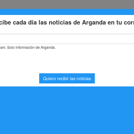
Eventos
Deporte
Cultura
Trabajo
Problemas de la
 labores de instalación de fibra óptica en nuevas zonas del casco hist
 de instalación de fibra
as del casco histórico