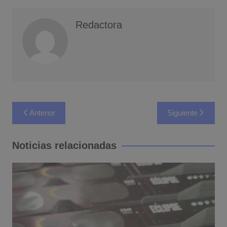
Redactora
Navegación
Anterior
Siguiente
de
entradas
Noticias relacionadas