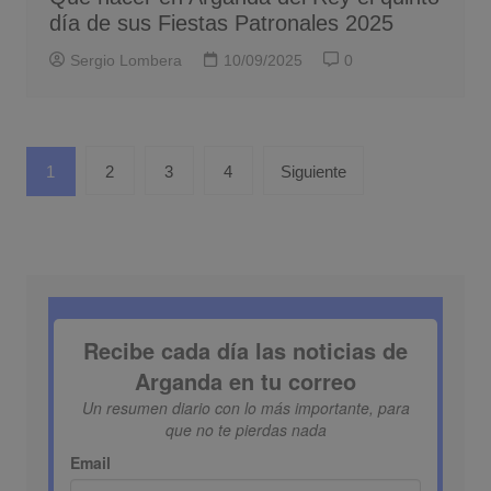
día de sus Fiestas Patronales 2025
Sergio Lombera
10/09/2025
0
Paginación
1
2
3
4
Siguiente
de
entradas