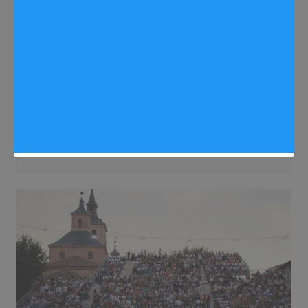
Fiestas Arganda 2025
Noticias Arganda del Rey
La Feria de Novilladas Vid de Oro 2025
bate récords de asistencia en Arganda
Sergio Lombera
18/09/2025
0