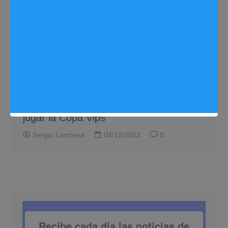
Deportes
Noticias Arganda del Rey
El equipo de baloncesto Palacio de
Criollo de Arganda del Rey se clasifica
por primera vez en su historia para
jugar la Copa Vips
Sergio Lombera
04/12/2023
0