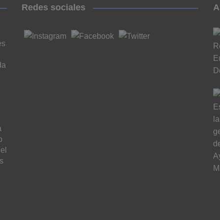
Redes sociales
A
es
da
a
o
el
s