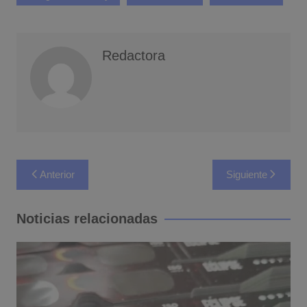
Redactora
Navegación
Anterior
Siguiente
de
entradas
Noticias relacionadas