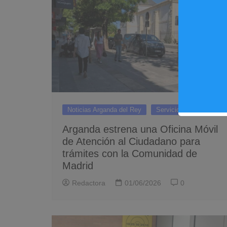
Noticias Arganda del Rey
Servicios
Arganda estrena una Oficina Móvil
de Atención al Ciudadano para
trámites con la Comunidad de
Madrid
Redactora
01/06/2026
0