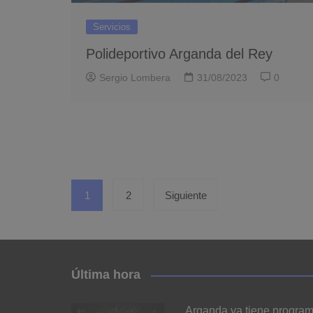
Servicios
Polideportivo Arganda del Rey
Sergio Lombera
31/08/2023
0
Paginación
1
2
Siguiente
de
entradas
Última hora
Arganda ya tiene progra