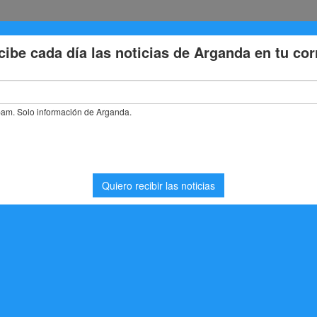
Eventos
Deporte
Cultura
Trabajo
Problemas de la
 FP
iar en FP
ación