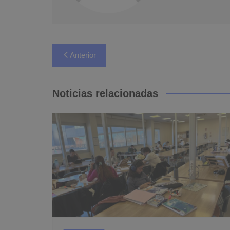
Navegación
Anterior
de
entradas
Noticias relacionadas