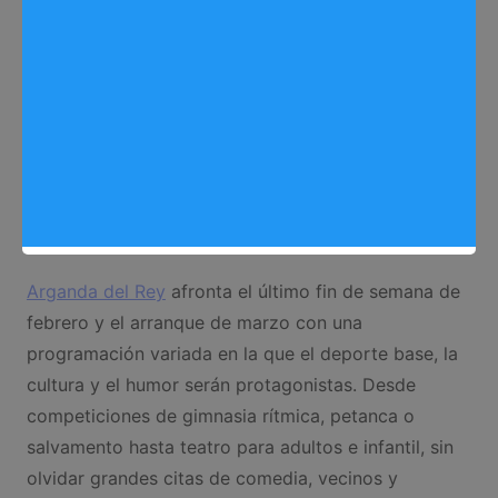
Eventos
,
Noticias Arganda del Rey
Arganda del Rey
afronta el último fin de semana de
febrero y el arranque de marzo con una
programación variada en la que el deporte base, la
cultura y el humor serán protagonistas. Desde
competiciones de gimnasia rítmica, petanca o
salvamento hasta teatro para adultos e infantil, sin
olvidar grandes citas de comedia, vecinos y