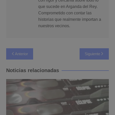
con rigor y cercanía sobre todo lo
que sucede en Arganda del Rey.
Comprometido con contar las
historias que realmente importan a
nuestros vecinos.
Navegación
Anterior
Siguiente
de
entradas
Noticias relacionadas