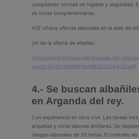
cumpliendo normas de higiene y seguridad. El 
de horas complementarias.
ATE ofrece ofertas laborales en la web de in
Url de la oferta de empleo:
https://www.infojobs.net/arganda-del-rey/c
rey/of-i634213bd3f41ac9183252b43c32e45
4.- Se buscan albañile
en Arganda del rey.
Con experiencia en obra civil. Las tareas inc
arquetas y otras labores similares. Se requie
riesgos laborales de 20 horas. El contrato es