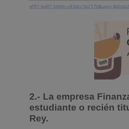
af91-4a97-bb6e-c83acc1a257d&uag=4bbda2
2.- La empresa Finanz
estudiante o recién ti
Rey.