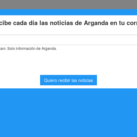
Eventos
Deporte
Cultura
Trabajo
Problemas de la
trabajo en Arganda del Rey para la primera semana de noviembre de 
en Arganda del Rey para
de noviembre de 2025
ajo
,
Noticias Arganda del Rey