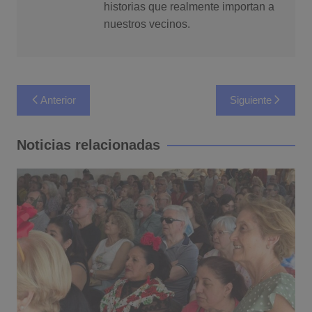
historias que realmente importan a
nuestros vecinos.
Navegación
Anterior
Siguiente
de
entradas
Noticias relacionadas