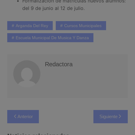
Formalización de matrículas nuevos alumnos:
del 9 de junio al 12 de julio.
Arganda Del Rey
Cursos Municipales
Escuela Municipal De Musica Y Danza
Redactora
Navegación
Anterior
Siguiente
de
entradas