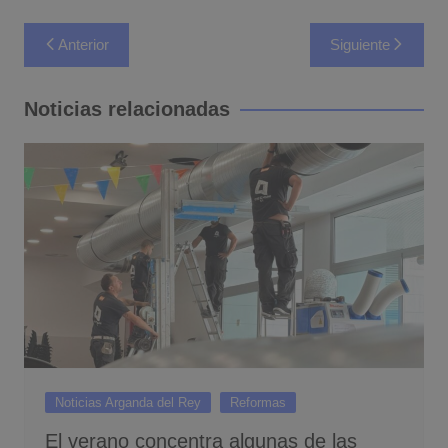
Navegación
Anterior
Siguiente
de
entradas
Noticias relacionadas
Noticias Arganda del Rey
Reformas
El verano concentra algunas de las