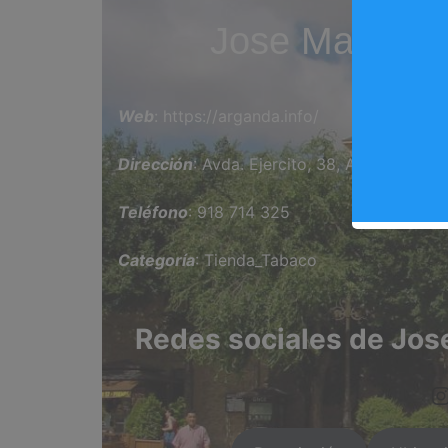
Jose Manuel d
Web
: https://arganda.info/
Dirección
: Avda. Ejercito, 38, Arganda del 
Teléfono
: 918 714 325
Categoría
: Tienda_Tabaco
Redes sociales de Jose
https://