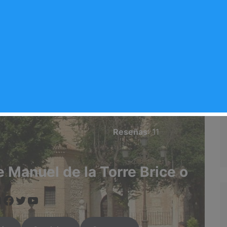
e la Torre Brice o
Valoración del comercio
Rey
3.5/5
Reseñas
: 11
 Manuel de la Torre Brice o
www.instagram.com/arganda.info/?next=%2F
https://www.facebook.com/people/Arganda-Infoo/100095551090524/
https://twitter.com/i/flow/login?redirect_after_login=%2Fargandainf
https://arganda.info/