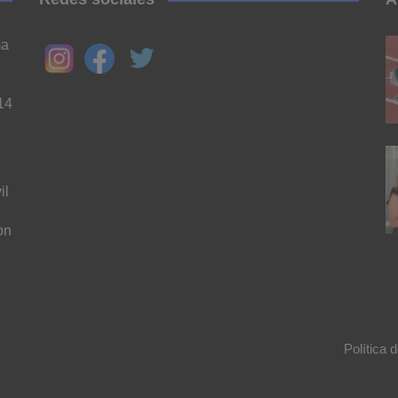
ma
14
il
on
n
Política 