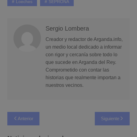
Loeches
SEPRONA
Sergio Lombera
Creador y redactor de Arganda.info,
un medio local dedicado a informar
con rigor y cercanía sobre todo lo
que sucede en Arganda del Rey.
Comprometido con contar las
historias que realmente importan a
nuestros vecinos.
Navegación
Anterior
Siguiente
de
entradas