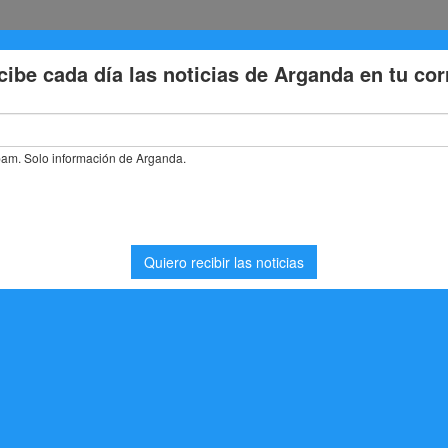
Eventos
Deporte
Cultura
Trabajo
Problemas de la
ty by Mery presenta en Arganda su propuesta estrella para brillar en
ry presenta en
 estrella para brillar en
s