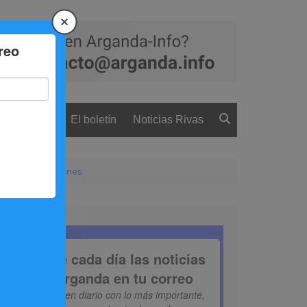
 ciudadanía
El boletín
Noticias Rivas
 bodas y comuniones