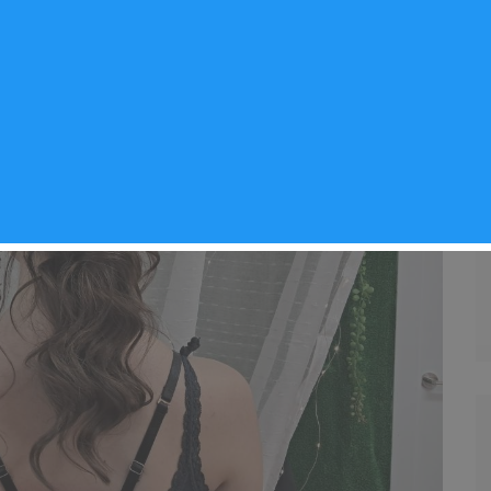
tica
,
Noticias Arganda del Rey