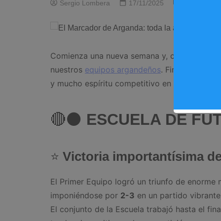
Sergio Lombera
17/11/2025
0
Depo
Comienza una nueva semana y, como cada lune
nuestros
equipos argandeños
. Fin de semana
y mucho espíritu competitivo en cada categor
🔴⚫
ESCUELA DE FÚ
⭐
Victoria importantísima de
El Primer Equipo logró un triunfo de enorme m
imponiéndose por
2-3
en un partido vibrante
El conjunto de la Escuela trabajó hasta el fi