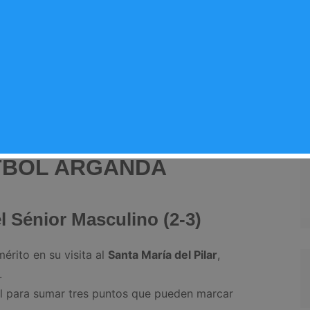
rtes
,
Noticias Arganda del Rey
s, recopilamos los resultados y el rendimiento de
 intenso, con grandes victorias, empates importantes
ía.
TBOL ARGANDA
l Sénior Masculino (2-3)
érito en su visita al
Santa María del Pilar
,
.
nal para sumar tres puntos que pueden marcar