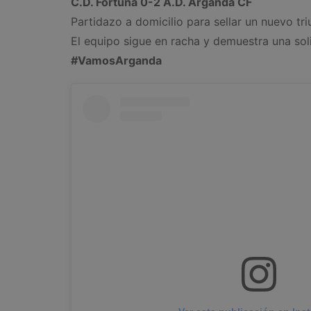
C.D. Fortuna 0-2 A.D. Arganda CF
Partidazo a domicilio para sellar un nuevo tr
El equipo sigue en racha y demuestra una soli
#VamosArganda