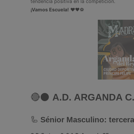
tendencia positiva en la competición.
¡Vamos Escuela!
❤️🖤⚽
🔴⚫
A.D. ARGANDA C.
🦾
Sénior Masculino: tercera