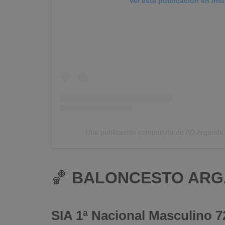
Ver esta publicación en Ins
Una publicación compartida de AD Argand
🏀
BALONCESTO AR
SIA 1ª Nacional Masculino 7