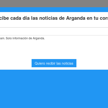
Eventos
Deporte
Cultura
Trabajo
Problemas de la
de Arganda: toda la actualidad deportiva del fin de semana del 14 al 
nda: toda la actualidad
 semana del 14 al 16 de