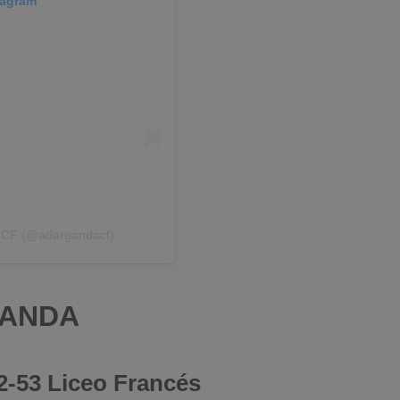
tagram
a CF (@adargandacf)
GANDA
2-53 Liceo Francés