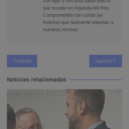
con rigor y cercanía sobre todo lo
que sucede en Arganda del Rey.
Comprometido con contar las
historias que realmente importan a
nuestros vecinos.
Navegación
Anterior
Siguiente
de
entradas
Noticias relacionadas