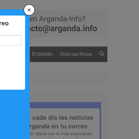
 ciudadanía
El boletín
Noticias Rivas
al