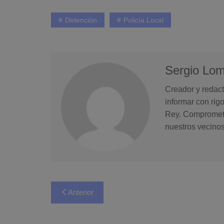
Detención
Policía Local
Sergio Lo
Creador y redact
informar con rig
Rey. Comprometid
nuestros vecinos
Navegación
Anterior
de