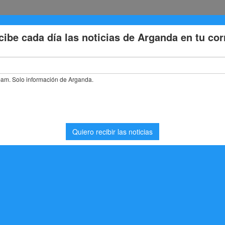
Eventos
Deporte
Cultura
Trabajo
Problemas de la
Arganda un conductor con hachís durante un control de la Policía Loc
a un conductor con
ntrol de la Policía Local
ridad
,
Noticias Arganda del Rey