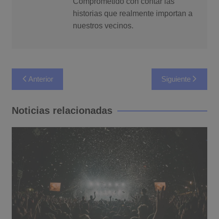
Comprometido con contar las
historias que realmente importan a
nuestros vecinos.
Navegación
Anterior
Siguiente
de
entradas
Noticias relacionadas