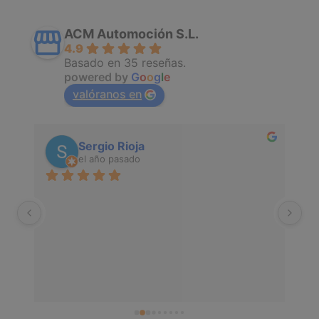
ACM Automoción S.L.
4.9
Basado en 35 reseñas.
powered by
G
o
o
g
l
e
valóranos en
Sergio Rioja
el año pasado
Sú
pr
eq
re
se
tr
de
ma