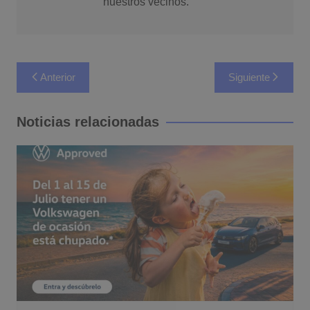
nuestros vecinos.
Navegación
Anterior
Siguiente
de
entradas
Noticias relacionadas