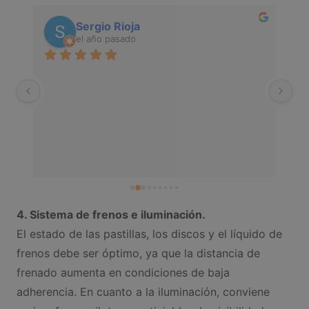
Sergio Rioja
el año pasado
Sú
pr
eq
re
se
tr
de
ma
en
4. Sistema de frenos e iluminación.
si
El estado de las pastillas, los discos y el líquido de
es
frenos debe ser óptimo, ya que la distancia de
frenado aumenta en condiciones de baja
adherencia. En cuanto a la iluminación, conviene