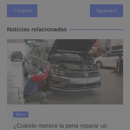
Navegación
Anterior
Siguiente
de
entradas
Noticias relacionadas
Motor
¿Cuándo merece la pena reparar un