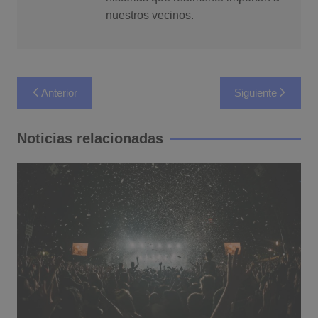
nuestros vecinos.
Navegación
Anterior
Siguiente
de
entradas
Noticias relacionadas