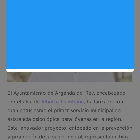
El Ayuntamiento de Arganda del Rey, encabezado
por el alcalde
Alberto Escribano
, ha lanzado con
gran entusiasmo el primer servicio municipal de
asistencia psicológica para jóvenes en la región.
Este innovador proyecto, enfocado en la prevención
y promoción de la salud mental, representa un hito