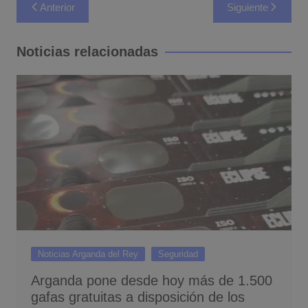
Navegación
Anterior
Siguiente
de
entradas
Noticias relacionadas
Noticias Arganda del Rey
Seguridad
Arganda pone desde hoy más de 1.500
gafas gratuitas a disposición de los