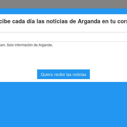
Eventos
Deporte
Cultura
Trabajo
Problemas de la
uerza su alianza con la Federación Madrileña de Judo para atraer gra
alianza con la
a de Judo para atraer
nes