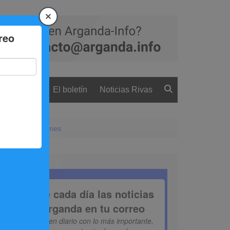
 ciudadanía
El boletín
Noticias Rivas
ndes competiciones