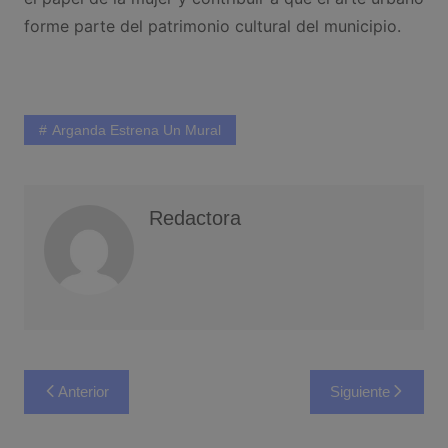
forme parte del patrimonio cultural del municipio.
Arganda Estrena Un Mural
Redactora
Navegación
Anterior
Siguiente
de
entradas