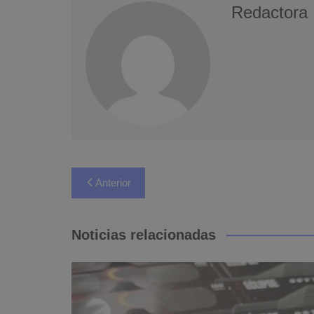
Redactora
Navegación
Anterior
de
entradas
Noticias relacionadas