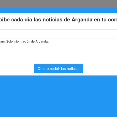
Eventos
Deporte
Cultura
Trabajo
Problemas de la
tará con mercadillos navideños cada fin de semana por primera vez
 mercadillos navideños
por primera vez
oticias Arganda del Rey