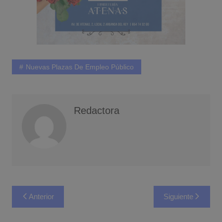
Nuevas Plazas De Empleo Público
Redactora
Navegación
Anterior
Siguiente
de