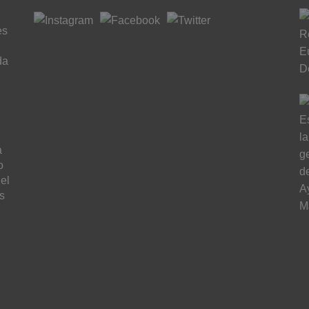
es
da
a
o
el
s