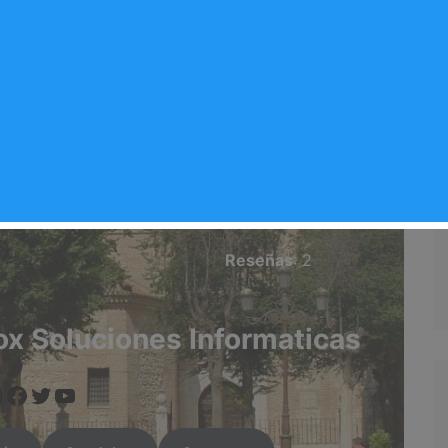
ones Informaticas
Valoración del comercio
5.0/5
Reseñas
: 2
ox Soluciones Informaticas
www.instagram.com/arganda.info/?next=%2F
facebook.com/virox.soluciones.informa
https://twitter.com/i/flow/login?redirect_after_login=%2Fargandainf
https://arganda.info/