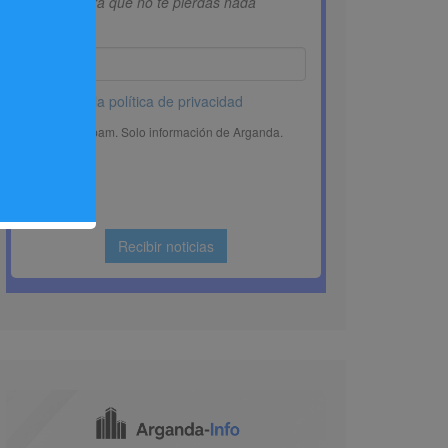
ticas
o