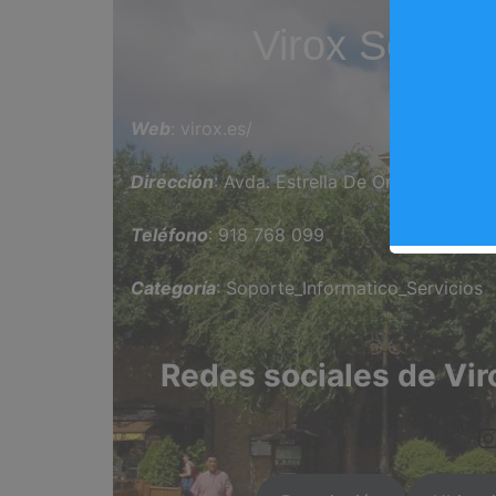
Virox Soluci
Web
: virox.es/
Dirección
: Avda. Estrella De Oriente, 1
Teléfono
: 918 768 099
Categoría
: Soporte_Informatico_Servicios
Redes sociales de Vir
https://