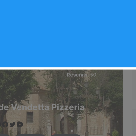
ta Pizzeria
eriamenu/vendetta-
Valoración del comercio
⭐⭐⭐⭐⭐
del Rey
3.8/5
Reseñas
: 50
de Vendetta Pizzeria
www.instagram.com/arganda.info/?next=%2F
https://www.facebook.com/people/Arganda-Infoo/100095551090524/
https://twitter.com/i/flow/login?redirect_after_login=%2Fargandainf
https://arganda.info/