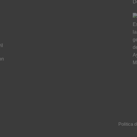
il
on
n
Política 