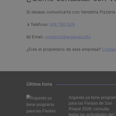
Si deseas comunicarte con Vendetta Pizzeria 
📱Teléfono:
918 760 029
📧 Email:
contacto@arganda.info
¿Eres el propietario de esta empresa?
Contac
Última hora
Arganda ya tiene progra
para las Fiestas de San
Roque 2026: consulta
todas las actividades del 