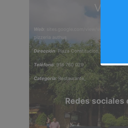
Vendet
Web
: sites.google.com/view/vendettapizz
pizzeria authus
Dirección
: Plaza Constitucion, 5, Arganda 
Teléfono
: 918 760 029
Categoría
: Restaurante_
Redes sociales 
https://