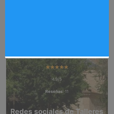
Web
: talleresreyman.com/
Dirección
: Camino Puente Viejo C/ Avila
Teléfono
: 918 711 164
Categoría
: Tienda_Respuestos_Automovil
Valoración del comercio
4.9/5
Reseñas
: 11
Redes sociales de Talleres