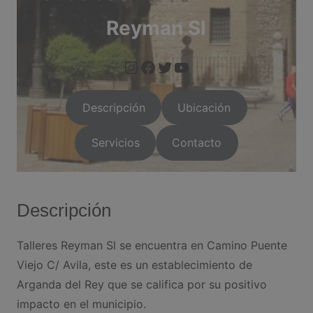
Reyman Sl
https://www.instagram.com/arganda.info/?next=%2F
facebook.com/Talleres-Reyman-1470051989950168
https://twitter.com/i/flow/login?red
https://arganda.i
Descripción
Ubicación
Servicios
Contacto
Descripción
Talleres Reyman Sl se encuentra en Camino Puente
Viejo C/ Avila, este es un establecimiento de
Arganda del Rey que se califica por su positivo
impacto en el municipio.