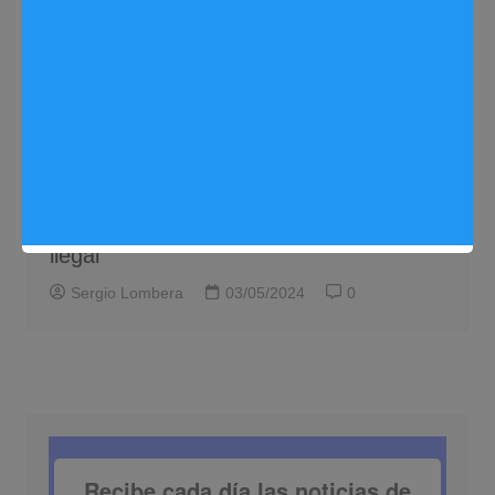
Medio ambiente
Noticias Arganda del Rey
Vecinos de Puente de Arganda alertan
sobre la transformación de la antigua
fábrica de Campofrío en un vertedero
ilegal
Sergio Lombera
03/05/2024
0