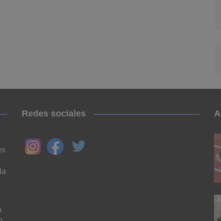
Redes sociales
A
es
da
a
o