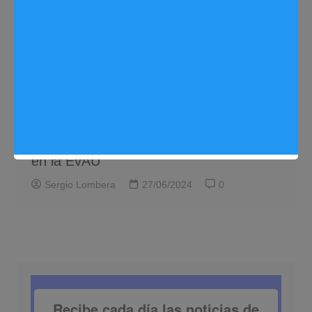
Educación
Noticias Arganda del Rey
Alberto Escribano recibe a Paula
Sanandrés, la estudiante argandeña
con mejor nota del distrito del Henares
en la EvAU
Sergio Lombera
27/06/2024
0