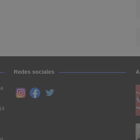
Redes sociales
A
ma
14
il