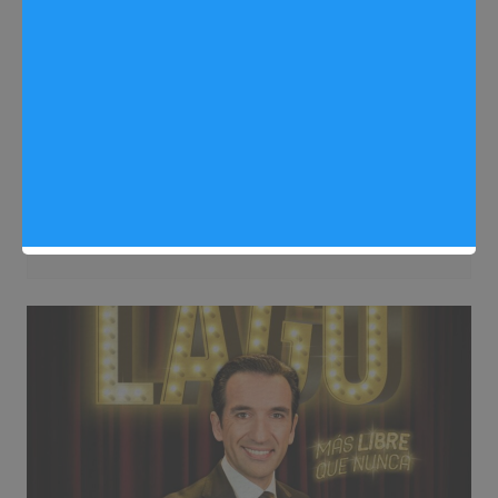
Eventos
Noticias Arganda del Rey
Que hacer en Arganda del Rey el último
fin de semana de octubre de 2025
Sergio Lombera
24/10/2025
0