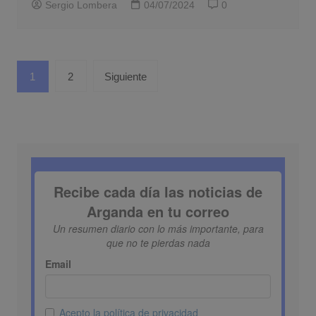
Sergio Lombera
04/07/2024
0
Paginación
1
2
Siguiente
de
entradas