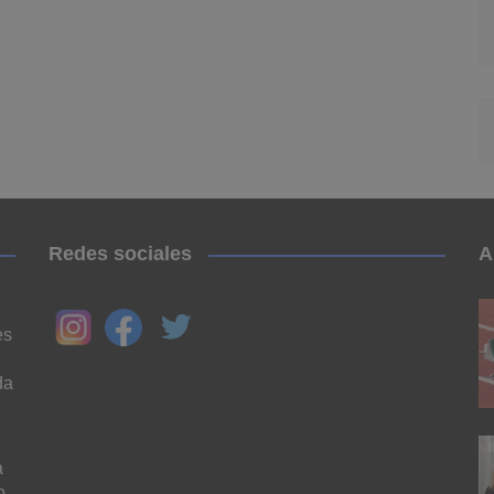
Redes sociales
A
es
da
a
o