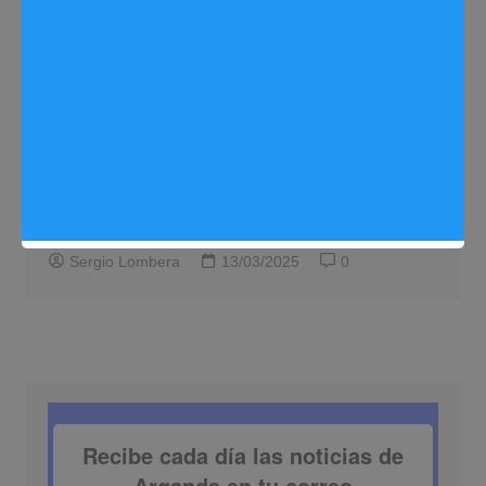
Deportes
Noticias Arganda del Rey
Arganda del Rey hace historia al acoger
por primera vez la Liga Iberdrola de
Gimnasia Rítmica
Sergio Lombera
13/03/2025
0