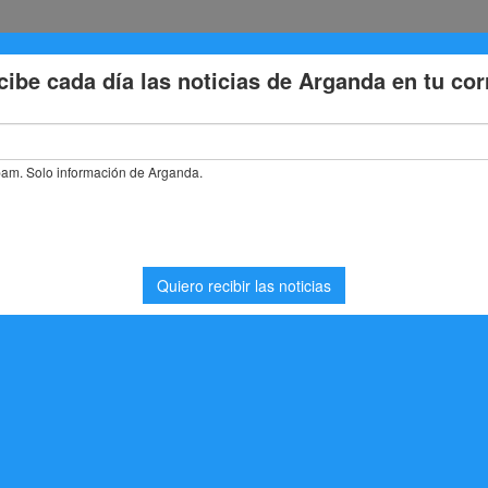
Eventos
Deporte
Cultura
Trabajo
Problemas de la
iesta Y Ceremonia
stás buscando. Quizá pueda ayudarte una búsqueda.