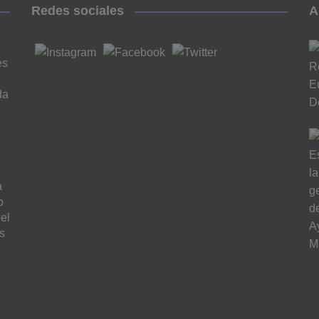
Redes sociales
A
es
da
a
o
el
s