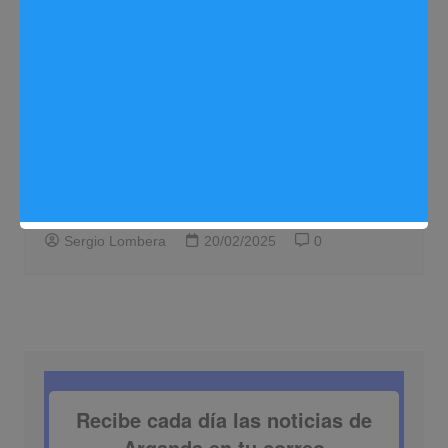
Noticias Arganda del Rey
Arganda del Rey da la bienvenida a una
nueva peña taurina federada: ‘La
Afición’
Sergio Lombera
20/02/2025
0